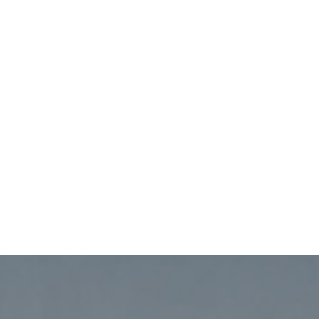
Bio
Livres
Évé