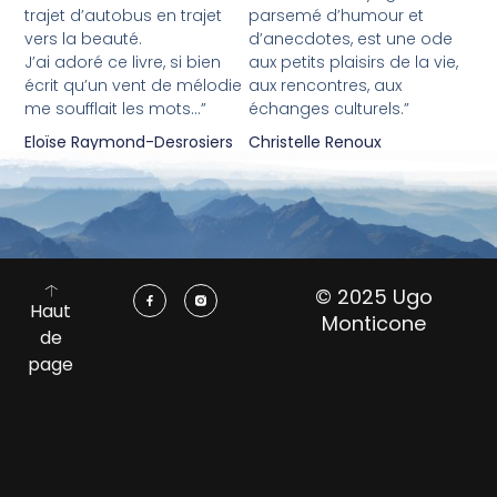
trajet d’autobus en trajet
parsemé d’humour et
vers la beauté.
d’anecdotes, est une ode
J’ai adoré ce livre, si bien
aux petits plaisirs de la vie,
écrit qu’un vent de mélodie
aux rencontres, aux
me soufflait les mots…”
échanges culturels.”
Eloïse Raymond-Desrosiers
Christelle Renoux
© 2025 Ugo
Haut
Monticone
de
page