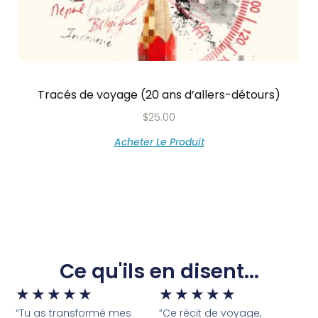
Tracés de voyage (20 ans d’allers-détours)
$
25.00
Acheter Le Produit
Ce qu'ils en disent...
★
★
★
★
★
★
★
★
★
★
“Tu as transformé mes
“Ce récit de voyage,